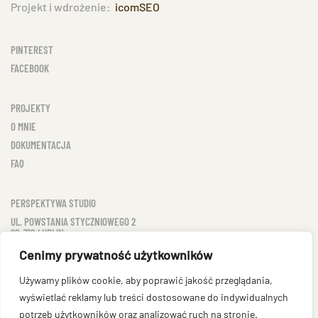
Projekt i wdrożenie:
icomSEO
PINTEREST
FACEBOOK
PROJEKTY
O MNIE
DOKUMENTACJA
FAQ
PERSPEKTYWA STUDIO
UL. POWSTANIA STYCZNIOWEGO 2
20-718 LUBLIN
NIP: 712 25 03 409
Cenimy prywatność użytkowników
TEL: 607 54 24 74
Używamy plików cookie, aby poprawić jakość przeglądania,
BIURO@PERSPEKTYWASTUDIO.PL
wyświetlać reklamy lub treści dostosowane do indywidualnych
potrzeb użytkowników oraz analizować ruch na stronie.