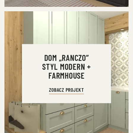
DOM „RANCZO”
STYL MODERN +
FARMHOUSE
ZOBACZ PROJEKT