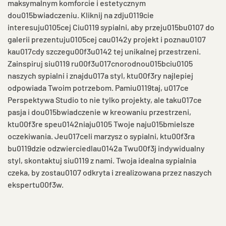
maksymalnym komforcie i estetycznym
dou015bwiadczeniu. Kliknij na zdju0119cie
interesuju0105cej Ciu0119 sypialni, aby przeju015bu0107 do
galerii prezentuju0105cej cau0142y projekt i poznau0107
kau017cdy szczegu00f3u0142 tej unikalnej przestrzeni.
Zainspiruj siu0119 ru00f3u017cnorodnou015bciu0105
naszych sypialni i znajdu017a styl, ktu00f3ry najlepiej
odpowiada Twoim potrzebom. Pamiu0119taj, u017ce
Perspektywa Studio to nie tylko projekty, ale taku017ce
pasja i dou015bwiadczenie w kreowaniu przestrzeni,
ktu00f3re speu0142niaju0105 Twoje naju015bmielsze
oczekiwania. Jeu017celi marzysz o sypialni, ktu00f3ra
bu0119dzie odzwierciedlau0142a Twu00f3j indywidualny
styl, skontaktuj siu0119 z nami. Twoja idealna sypialnia
czeka, by zostau0107 odkryta i zrealizowana przez naszych
ekspertu00f3w.