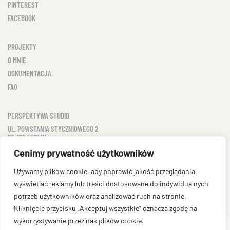
PINTEREST
FACEBOOK
PROJEKTY
O MNIE
DOKUMENTACJA
FAQ
PERSPEKTYWA STUDIO
UL. POWSTANIA STYCZNIOWEGO 2
20-718 LUBLIN
NIP: 712 25 03 409
Cenimy prywatność użytkowników
TEL: 607 54 24 74
Używamy plików cookie, aby poprawić jakość przeglądania,
BIURO@PERSPEKTYWASTUDIO.PL
wyświetlać reklamy lub treści dostosowane do indywidualnych
potrzeb użytkowników oraz analizować ruch na stronie.
Kliknięcie przycisku „Akceptuj wszystkie” oznacza zgodę na
wykorzystywanie przez nas plików cookie.