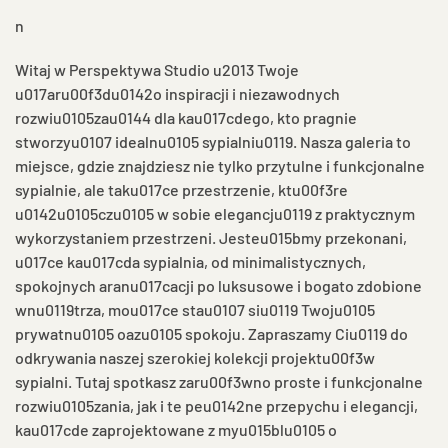
n
Witaj w Perspektywa Studio u2013 Twoje
u017aru00f3du0142o inspiracji i niezawodnych
rozwiu0105zau0144 dla kau017cdego, kto pragnie
stworzyu0107 idealnu0105 sypialniu0119. Nasza galeria to
miejsce, gdzie znajdziesz nie tylko przytulne i funkcjonalne
sypialnie, ale taku017ce przestrzenie, ktu00f3re
u0142u0105czu0105 w sobie elegancju0119 z praktycznym
wykorzystaniem przestrzeni. Jesteu015bmy przekonani,
u017ce kau017cda sypialnia, od minimalistycznych,
spokojnych aranu017cacji po luksusowe i bogato zdobione
wnu0119trza, mou017ce stau0107 siu0119 Twoju0105
prywatnu0105 oazu0105 spokoju. Zapraszamy Ciu0119 do
odkrywania naszej szerokiej kolekcji projektu00f3w
sypialni. Tutaj spotkasz zaru00f3wno proste i funkcjonalne
rozwiu0105zania, jak i te peu0142ne przepychu i elegancji,
kau017cde zaprojektowane z myu015blu0105 o